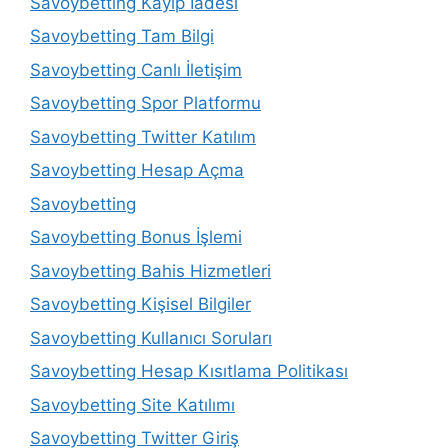
Savoybetting Kayıp İadesi
Savoybetting Tam Bilgi
Savoybetting Canlı İletişim
Savoybetting Spor Platformu
Savoybetting Twitter Katılım
Savoybetting Hesap Açma
Savoybetting
Savoybetting Bonus İşlemi
Savoybetting Bahis Hizmetleri
Savoybetting Kişisel Bilgiler
Savoybetting Kullanıcı Soruları
Savoybetting Hesap Kısıtlama Politikası
Savoybetting Site Katılımı
Savoybetting Twitter Giriş