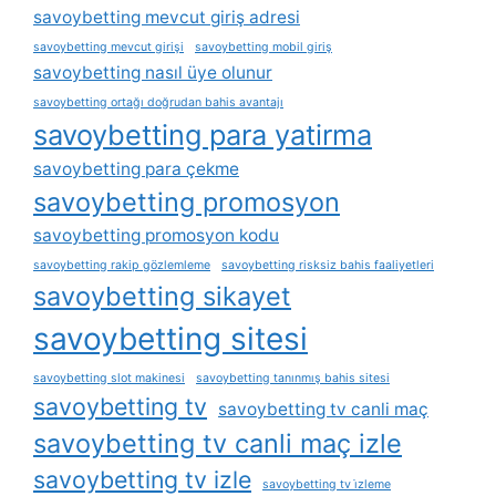
savoybetting mevcut giriş adresi
savoybetting mevcut girişi
savoybetting mobil giriş
savoybetting nasıl üye olunur
savoybetting ortağı doğrudan bahis avantajı
savoybetting para yatirma
savoybetting para çekme
savoybetting promosyon
savoybetting promosyon kodu
savoybetting rakip gözlemleme
savoybetting risksiz bahis faaliyetleri
savoybetting sikayet
savoybetting sitesi
savoybetting slot makinesi
savoybetting tanınmış bahis sitesi
savoybetting tv
savoybetting tv canli maç
savoybetting tv canli maç izle
savoybetting tv izle
savoybetting tv i̇zleme