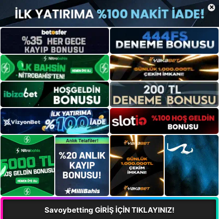
×
Savoybetting GİRİŞ İÇİN TIKLAYINIZ!