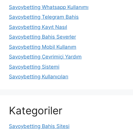
Savoybetting Whatsapp Kullanımı
Savoybetting Telegram Bahis
Savoybetting Kayıt Nasıl
Savoybetting Bahis Severler
Savoybetting Mobil Kullanım
Savoybetting Çevrimiçi Yardım
Savoybetting Sistemi
Savoybetting Kullanıcıları
Kategoriler
Savoybetting Bahis Sitesi