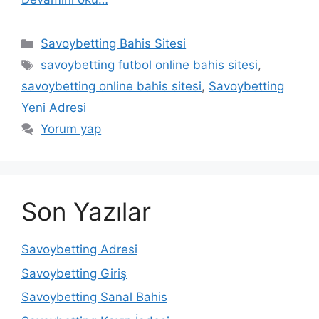
Kategoriler
Savoybetting Bahis Sitesi
Etiketler
savoybetting futbol online bahis sitesi
,
savoybetting online bahis sitesi
,
Savoybetting
Yeni Adresi
Yorum yap
Son Yazılar
Savoybetting Adresi
Savoybetting Giriş
Savoybetting Sanal Bahis