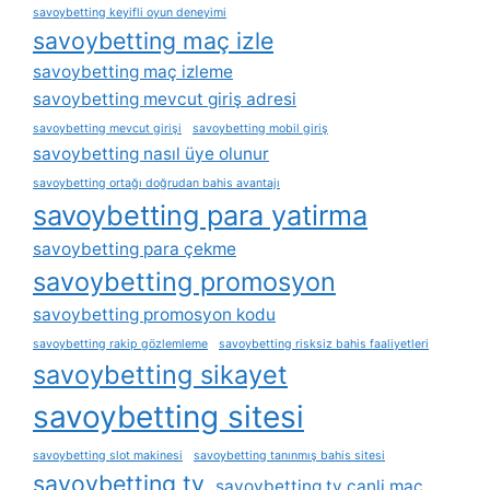
savoybetting keyifli oyun deneyimi
savoybetting maç izle
savoybetting maç izleme
savoybetting mevcut giriş adresi
savoybetting mevcut girişi
savoybetting mobil giriş
savoybetting nasıl üye olunur
savoybetting ortağı doğrudan bahis avantajı
savoybetting para yatirma
savoybetting para çekme
savoybetting promosyon
savoybetting promosyon kodu
savoybetting rakip gözlemleme
savoybetting risksiz bahis faaliyetleri
savoybetting sikayet
savoybetting sitesi
savoybetting slot makinesi
savoybetting tanınmış bahis sitesi
savoybetting tv
savoybetting tv canli maç