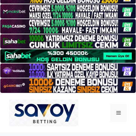
İçeriğe
atla
Menü