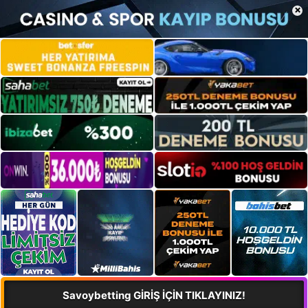
×
Savoybetting GİRİŞ İÇİN TIKLAYINIZ!