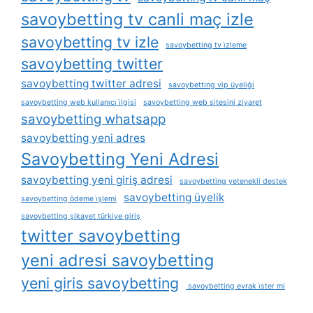
savoybetting tv canli maç izle
savoybetting tv izle
savoybetting tv i̇zleme
savoybetting twitter
savoybetting twitter adresi
savoybetting vip üyeliği
savoybetting web kullanıcı i̇lgisi
savoybetting web sitesini ziyaret
savoybetting whatsapp
savoybetting yeni adres
Savoybetting Yeni Adresi
savoybetting yeni giriş adresi
savoybetting yetenekli destek
savoybetting üyelik
savoybetting ödeme i̇şlemi
savoybetting şikayet türkiye giriş
twitter savoybetting
yeni adresi savoybetting
yeni giris savoybetting
savoybetting evrak i̇ster mi