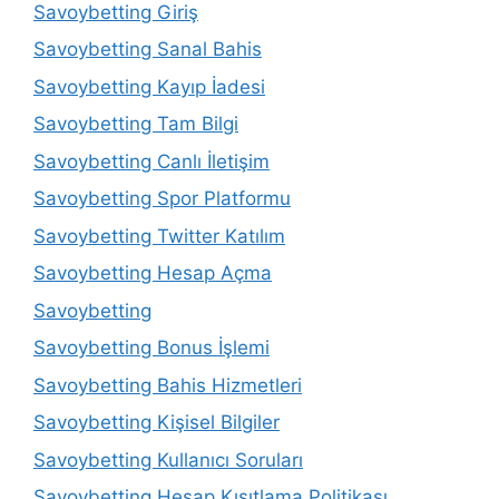
Savoybetting Giriş
Savoybetting Sanal Bahis
Savoybetting Kayıp İadesi
Savoybetting Tam Bilgi
Savoybetting Canlı İletişim
Savoybetting Spor Platformu
Savoybetting Twitter Katılım
Savoybetting Hesap Açma
Savoybetting
Savoybetting Bonus İşlemi
Savoybetting Bahis Hizmetleri
Savoybetting Kişisel Bilgiler
Savoybetting Kullanıcı Soruları
Savoybetting Hesap Kısıtlama Politikası