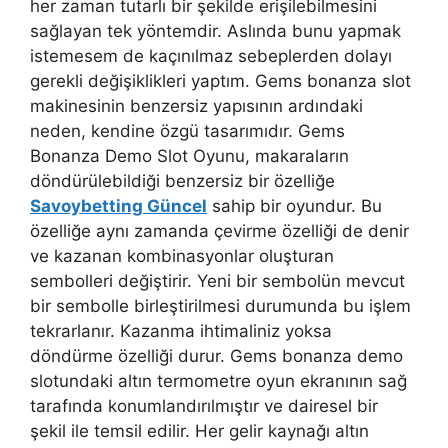
her zaman tutarlı bir şekilde erişilebilmesini
sağlayan tek yöntemdir. Aslında bunu yapmak
istemesem de kaçınılmaz sebeplerden dolayı
gerekli değişiklikleri yaptım. Gems bonanza slot
makinesinin benzersiz yapısının ardındaki
neden, kendine özgü tasarımıdır. Gems
Bonanza Demo Slot Oyunu, makaraların
döndürülebildiği benzersiz bir özelliğe
Savoybetting Güncel
sahip bir oyundur. Bu
özelliğe aynı zamanda çevirme özelliği de denir
ve kazanan kombinasyonlar oluşturan
sembolleri değiştirir. Yeni bir sembolün mevcut
bir sembolle birleştirilmesi durumunda bu işlem
tekrarlanır. Kazanma ihtimaliniz yoksa
döndürme özelliği durur. Gems bonanza demo
slotundaki altın termometre oyun ekranının sağ
tarafında konumlandırılmıştır ve dairesel bir
şekil ile temsil edilir. Her gelir kaynağı altın