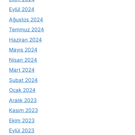
Eylül 2024
Ağustos 2024
Temmuz 2024
Haziran 2024
Mayıs 2024
Nisan 2024
Mart 2024
Şubat 2024
Ocak 2024
Aralık 2023
Kasım 2023
Ekim 2023
Eylül 2023