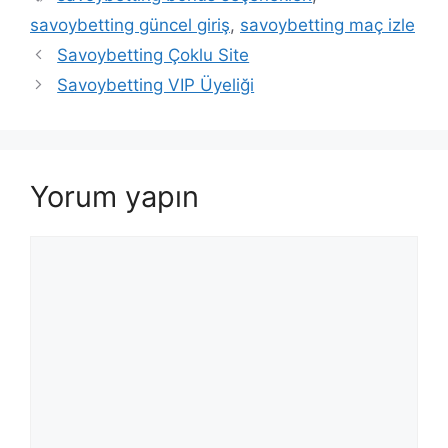
savoybetting güncel giriş
,
savoybetting maç izle
Savoybetting Çoklu Site
Savoybetting VIP Üyeliği
Yorum yapın
Yorum