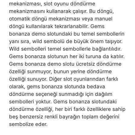
mekanizması, slot oyunu döndürme
mekanizmasını kullanarak çalışır. Bu döngü,
otomatik döngü mekanizması veya manuel
döngü kullanılarak tekrarlanabilir. Gems
bonanza demo slotundaki bu temel sembollerin
yanı sıra, wild sembolü de büyük önem taşıyor.
Wild sembolleri temel sembollerle bağlantılıdır.
Gems bonanza slotunun her iki turuna da katılır.
Gems bonanza demo slotu ücretsiz döndürme
özelliği sunmuyor, bunun yerine döndürme
özelliği sunuyor. Diğer slot oyunlarından farklı
olarak, gems bonanza slotunda bedava
döndürme seçeneği sunmadığı için dağılım
sembolleri yoktur. Gems bonanza slotundaki
döndürme özelliği, her biri farklı özelliklere sahip
beş benzersiz renkli bayrağın toplam değerini
sembolize eder.