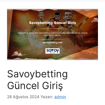
Savoybetting
Güncel Giriş
28 Ağustos 2024
Yazarı:
admin