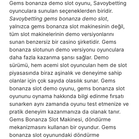
Gems bonanza demo slot oyunu, Savoybetting
oyunculara sunulan seçeneklerden biridir.
Savoybetting gems bonanza demo slot
,
yalnızca gems bonanza slot makinesinin değil,
tüm slot makinelerinin demo versiyonlarını
sunan benzersiz bir casino şirketidir. Gems
bonanza slotunun demo versiyonu oyunculara
daha fazla kazanma şansı sağlar. Demo
sürümü, hem acemi slot oyuncuları hem de slot
piyasasında biraz aşinalık ve deneyime sahip
olanlar için çok sayıda olasılık sunar. Gems
bonanza slot demo oyunu, gems bonanza slot
oyununu oynama hakkında bilgi edinme fırsatı
sunarken aynı zamanda oyunu test etmenize ve
pratik deneyim kazanmanıza da olanak tanır.
Gems Bonanza Slot Makinesi, döndürme
mekanizmasını kullanan bir oyundur. Gems
bonanza slot oyunundaki döndürme