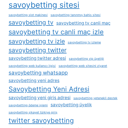
savoybetting sitesi
savoybetting slot makinesi
savoybetting tanınmış bahis sitesi
savoybetting tv
savoybetting tv canli maç
savoybetting tv canli maç izle
savoybetting tv izle
savoybetting tv i̇zleme
savoybetting twitter
savoybetting twitter adresi
savoybetting vip üyeliği
savoybetting web kullanıcı i̇lgisi
savoybetting web sitesini ziyaret
savoybetting whatsapp
savoybetting yeni adres
Savoybetting Yeni Adresi
savoybetting yeni giriş adresi
savoybetting yetenekli destek
savoybetting üyelik
savoybetting ödeme i̇şlemi
savoybetting şikayet türkiye giriş
twitter savoybetting