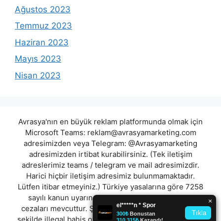
Ağustos 2023
Temmuz 2023
Haziran 2023
Mayıs 2023
Nisan 2023
Avrasya'nın en büyük reklam platformunda olmak için
Microsoft Teams:
reklam@avrasyamarketing.com
adresimizden veya Telegram: @Avrasyamarketing
adresimizden irtibat kurabilirsiniz. (Tek iletişim
adreslerimiz teams / telegram ve mail adresimizdir.
Harici hiçbir iletişim adresimiz bulunmamaktadır.
Lütfen itibar etmeyiniz.) Türkiye yasalarına göre 7258
sayılı kanun uyarınca yasa dışı bahis oynamanın
cezaları mevcuttur. Şu an bulunduğunuz site hiç bir
şekilde illegal bahis oyunları oynatmıyor ve oynamaya