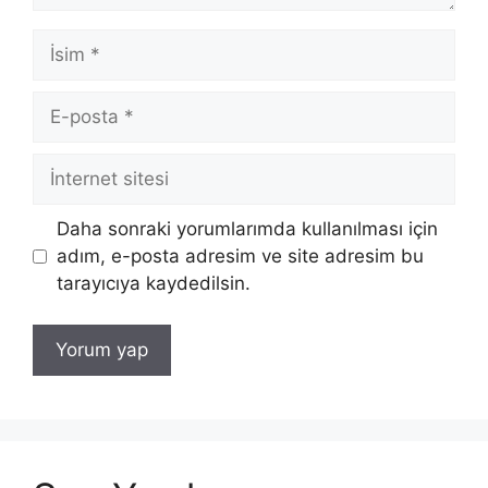
İsim
E-
posta
İnternet
sitesi
Daha sonraki yorumlarımda kullanılması için
adım, e-posta adresim ve site adresim bu
tarayıcıya kaydedilsin.