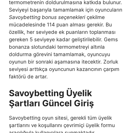
termometrenin doldurulmasına katkıda bulunur.
Seviyeyi başarıyla tamamlamak için oyuncuların
Savoybetting bonus seçenekleri
çekilme
mücadelesinde 114 puan alması gerekir. Bu
özellik, her seviyede ek puanların toplanması
gereken 5 seviyeye kadar geliştirilebilir. Gems
bonanza slotundaki termometreyi altınla
doldurma görevini tamamlamak, oyuncuyu
oyunun bir sonraki aşamasına itecektir. Zorluk
seviyesi arttıkça oyuncunun kazancının çarpım
faktörü de artar.
Savoybetting Üyelik
Şartları Güncel Giriş
Savoybetting oyun sitesi, gerekli tüm üyelik
şartlarını ve koşullarını çevrimiçi üyelik formu
aracılığıyla kullanıcılara sunmaktadır.