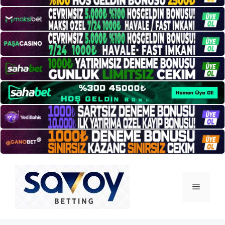
İçeriğe
atla
Menü