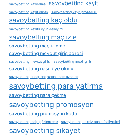
savoybetting kayit
savoybetting kaydolma
savoybetting kayıt olmak
savoybetting kayıt prosedürü
savoybetting kaç oldu
savoybetting keyifli oyun deneyimi
savoybetting maç izle
savoybetting maç izleme
savoybetting mevcut giriş adresi
savoybetting mevcut girişi
savoybetting mobil giriş
savoybetting nasıl üye olunur
savoybetting ortağı doğrudan bahis avantajı
savoybetting para yatirma
savoybetting para çekme
savoybetting promosyon
savoybetting promosyon kodu
savoybetting rakip gözlemleme
savoybetting risksiz bahis faaliyetleri
savoybetting sikayet