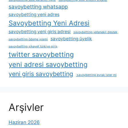
savoybetting whatsapp
savoybetting yeni adres
Savoybetting Yeni Adresi
savoybetting yeni giriş adresi
savoybetting yetenekli destek
savoybetting üyelik
savoybetting ödeme i̇şlemi
savoybetting şikayet türkiye giriş
twitter savoybetting
yeni adresi savoybetting
yeni giris savoybetting
savoybetting evrak i̇ster mi
Arşivler
Haziran 2026