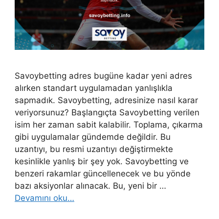
Savoybetting adres bugüne kadar yeni adres
alırken standart uygulamadan yanlışlıkla
sapmadık. Savoybetting, adresinize nasıl karar
veriyorsunuz? Başlangıçta Savoybetting verilen
isim her zaman sabit kalabilir. Toplama, çıkarma
gibi uygulamalar gündemde değildir. Bu
uzantıyı, bu resmi uzantıyı değiştirmekte
kesinlikle yanlış bir şey yok. Savoybetting ve
benzeri rakamlar güncellenecek ve bu yönde
bazı aksiyonlar alınacak. Bu, yeni bir …
Devamını oku…