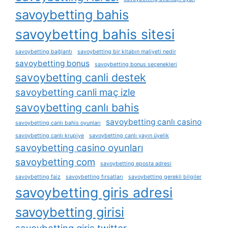
savoybetting bahis
savoybetting bahis sitesi
savoybetting bağlantı
savoybetting bir kitabın maliyeti nedir
savoybetting bonus
savoybetting bonus seçenekleri
savoybetting canli destek
savoybetting canli maç izle
savoybetting canlı bahis
savoybetting canlı casino
savoybetting canlı bahis oyunları
savoybetting canlı krupiye
savoybetting canlı yayın üyelik
savoybetting casino oyunları
savoybetting com
savoybetting eposta adresi
savoybetting faiz
savoybetting fırsatları
savoybetting gerekli bilgiler
savoybetting giris adresi
savoybetting girisi