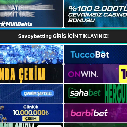
Savoybetting GİRİŞ İÇİN TIKLAYINIZ!