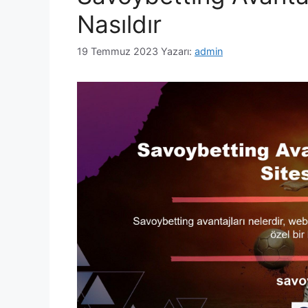
Nasıldır
19 Temmuz 2023
Yazarı:
admin