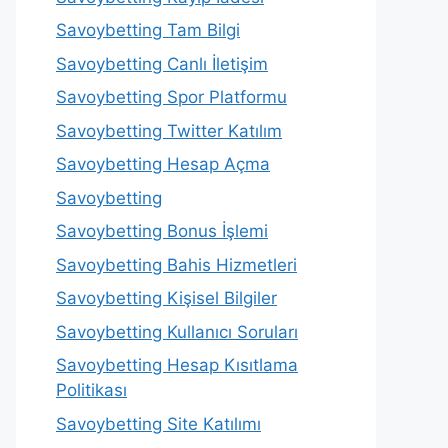
Savoybetting Tam Bilgi
Savoybetting Canlı İletişim
Savoybetting Spor Platformu
Savoybetting Twitter Katılım
Savoybetting Hesap Açma
Savoybetting
Savoybetting Bonus İşlemi
Savoybetting Bahis Hizmetleri
Savoybetting Kişisel Bilgiler
Savoybetting Kullanıcı Soruları
Savoybetting Hesap Kısıtlama
Politikası
Savoybetting Site Katılımı