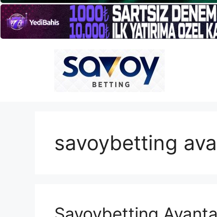
İçeriğe
atla
savoybetting avan
Savoybetting Avantaj