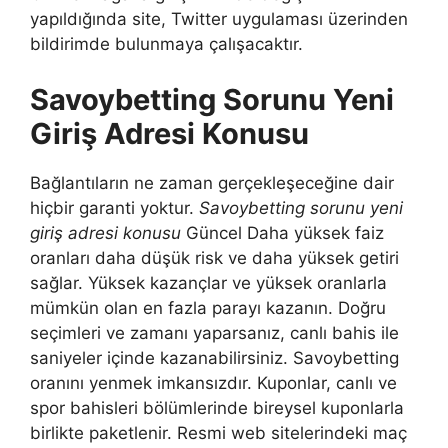
yapıldığında site, Twitter uygulaması üzerinden
bildirimde bulunmaya çalışacaktır.
Savoybetting Sorunu Yeni
Giriş Adresi Konusu
Bağlantıların ne zaman gerçekleşeceğine dair
hiçbir garanti yoktur.
Savoybetting sorunu yeni
giriş adresi konusu
Güncel Daha yüksek faiz
oranları daha düşük risk ve daha yüksek getiri
sağlar. Yüksek kazançlar ve yüksek oranlarla
mümkün olan en fazla parayı kazanın. Doğru
seçimleri ve zamanı yaparsanız, canlı bahis ile
saniyeler içinde kazanabilirsiniz. Savoybetting
oranını yenmek imkansızdır. Kuponlar, canlı ve
spor bahisleri bölümlerinde bireysel kuponlarla
birlikte paketlenir. Resmi web sitelerindeki maç