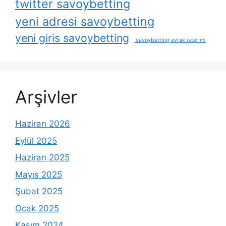
twitter savoybetting
yeni adresi savoybetting
yeni giris savoybetting
savoybetting evrak i̇ster mi
Arşivler
Haziran 2026
Eylül 2025
Haziran 2025
Mayıs 2025
Şubat 2025
Ocak 2025
Kasım 2024