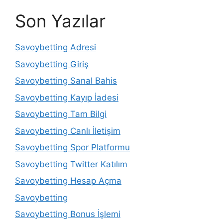
Son Yazılar
Savoybetting Adresi
Savoybetting Giriş
Savoybetting Sanal Bahis
Savoybetting Kayıp İadesi
Savoybetting Tam Bilgi
Savoybetting Canlı İletişim
Savoybetting Spor Platformu
Savoybetting Twitter Katılım
Savoybetting Hesap Açma
Savoybetting
Savoybetting Bonus İşlemi