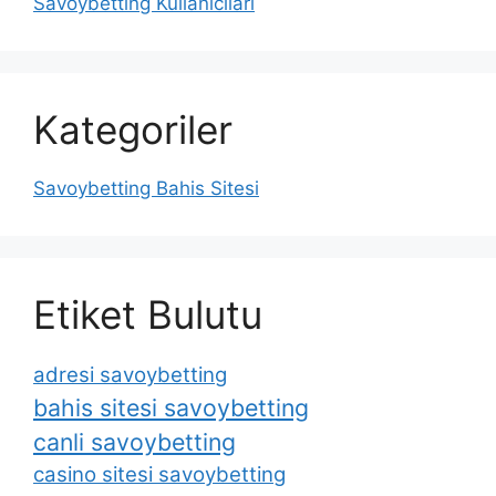
Savoybetting Kullanıcıları
Kategoriler
Savoybetting Bahis Sitesi
Etiket Bulutu
adresi savoybetting
bahis sitesi savoybetting
canli savoybetting
casino sitesi savoybetting