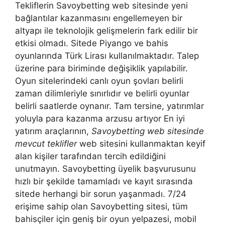
Tekliflerin Savoybetting web sitesinde yeni
bağlantılar kazanmasını engellemeyen bir
altyapı ile teknolojik gelişmelerin fark edilir bir
etkisi olmadı. Sitede Piyango ve bahis
oyunlarında Türk Lirası kullanılmaktadır. Talep
üzerine para biriminde değişiklik yapılabilir.
Oyun sitelerindeki canlı oyun şovları belirli
zaman dilimleriyle sınırlıdır ve belirli oyunlar
belirli saatlerde oynanır. Tam tersine, yatırımlar
yoluyla para kazanma arzusu artıyor En iyi
yatırım araçlarının,
Savoybetting web sitesinde
mevcut teklifler
web sitesini kullanmaktan keyif
alan kişiler tarafından tercih edildiğini
unutmayın. Savoybetting üyelik başvurusunu
hızlı bir şekilde tamamladı ve kayıt sırasında
sitede herhangi bir sorun yaşanmadı. 7/24
erişime sahip olan Savoybetting sitesi, tüm
bahisçiler için geniş bir oyun yelpazesi, mobil