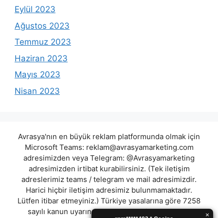
Eylül 2023
Ağustos 2023
Temmuz 2023
Haziran 2023
Mayıs 2023
Nisan 2023
Avrasya'nın en büyük reklam platformunda olmak için
Microsoft Teams:
reklam@avrasyamarketing.com
adresimizden veya Telegram: @Avrasyamarketing
adresimizden irtibat kurabilirsiniz. (Tek iletişim
adreslerimiz teams / telegram ve mail adresimizdir.
Harici hiçbir iletişim adresimiz bulunmamaktadır.
Lütfen itibar etmeyiniz.) Türkiye yasalarına göre 7258
sayılı kanun uyarınca yasa dışı bahis oynamanın