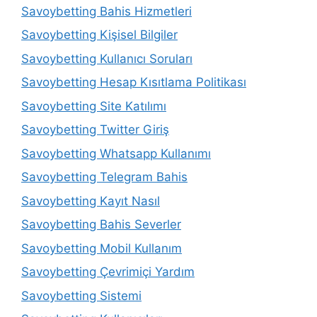
Savoybetting Bahis Hizmetleri
Savoybetting Kişisel Bilgiler
Savoybetting Kullanıcı Soruları
Savoybetting Hesap Kısıtlama Politikası
Savoybetting Site Katılımı
Savoybetting Twitter Giriş
Savoybetting Whatsapp Kullanımı
Savoybetting Telegram Bahis
Savoybetting Kayıt Nasıl
Savoybetting Bahis Severler
Savoybetting Mobil Kullanım
Savoybetting Çevrimiçi Yardım
Savoybetting Sistemi