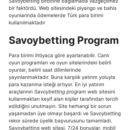
Savoybetting birbirine bağlamada vazgeçilmez
bir faktördü. Web sitesindeki piyango ve bahis
oyunlarında ödemelerde Türk para birimi
kullanılmaktadır
Savoybetting Program
Para birimi ihtiyaca göre ayarlanabilir. Canlı
oyun programları ve oyun sitelerindeki belirli
oyunlar, belirli saat dilimlerinde
yayınlanmaktadır. Buna karşılık yatırım yoluyla
para kazanma isteği artıyor. En iyi yatırım
araçlarının
Savoybetting program
web sitesini
kullanmaktan keyif alan kişiler tarafından tercih
edildiğini unutmayın. Site herhangi bir sorun
yaşamadan üye olmayı başardı ve Savoybetting
rekor sürede üyelik başvurusunu tamamladı.
Savoybetting web sitesi, 7/24 bonuslar, mobil