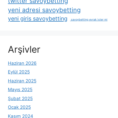
twitter savoybetting
yeni adresi savoybetting
yeni giris savoybetting
savoybetting evrak i̇ster mi
Arşivler
Haziran 2026
Eylül 2025
Haziran 2025
Mayıs 2025
Şubat 2025
Ocak 2025
Kasım 2024