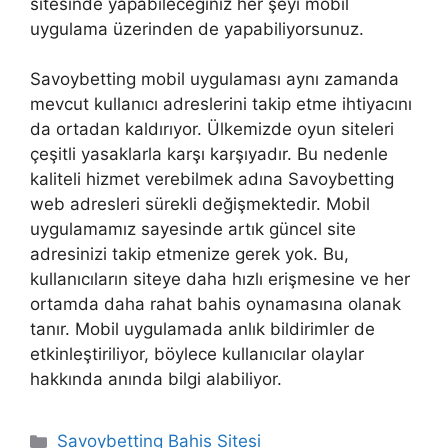
sitesinde yapabileceğiniz her şeyi mobil
uygulama üzerinden de yapabiliyorsunuz.
Savoybetting mobil uygulaması aynı zamanda
mevcut kullanıcı adreslerini takip etme ihtiyacını
da ortadan kaldırıyor. Ülkemizde oyun siteleri
çeşitli yasaklarla karşı karşıyadır. Bu nedenle
kaliteli hizmet verebilmek adına Savoybetting
web adresleri sürekli değişmektedir. Mobil
uygulamamız sayesinde artık güncel site
adresinizi takip etmenize gerek yok. Bu,
kullanıcıların siteye daha hızlı erişmesine ve her
ortamda daha rahat bahis oynamasına olanak
tanır. Mobil uygulamada anlık bildirimler de
etkinleştiriliyor, böylece kullanıcılar olaylar
hakkında anında bilgi alabiliyor.
Kategoriler
Savoybetting Bahis Sitesi