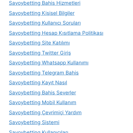
Savoybetting Bahis Hizmetleri
Savoybetting Kişisel Bilgiler
Savoybetting Kullanıcı Soruları
Savoybetting Hesap Kısıtlama Politikası
Savoybetting Site Katılımı
Savoybetting Twitter Giriş
Savoybetting Whatsapp Kullanımı
Savoybetting Telegram Bahis
Savoybetting Kayıt Nasıl
Savoybetting Bahis Severler
Savoybetting Mobil Kullanım
Savoybetting Çevrimiçi Yardım
Savoybetting Sistemi
Savoybetting Kullanıcıları