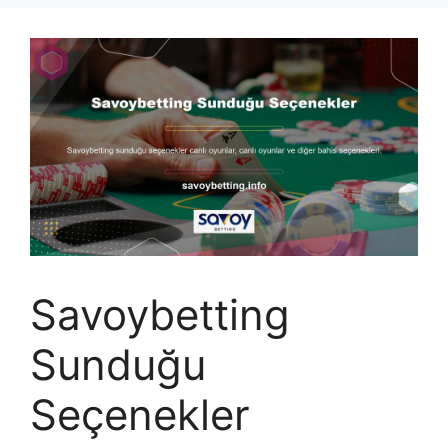
Savoybetting
Sunduğu
Seçenekler