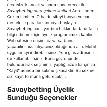
ücretsizdir ancak yakında sona erecektir.
Savoybetting para çekme limitleri
Adresinden
Çekim Limitleri O halde siteyi tanıyın ve canlı
destek ile para kazanmaya başlayın.
Savoybetting canlı yardımı hakkında daha fazla
bilgi edinmek için üyelik programımıza katılın.
Web sitesine erişiminiz varsa bunu
yapabilirsiniz. İhtiyacınız olduğunda alın. Mobil
uygulamayı indirebilirsiniz. Yeni giriş adresinizi
de kullanabilirsiniz. Bunu göz önünde
bulundurarak seçiminizi yaptığınızda karşınıza
“Kayıt” adında bir sekme çıkacaktır. Bu sekme
sizi kayıt formuna götürecektir.
Savoybetting Üyelik
Sunduğu Seçenekler