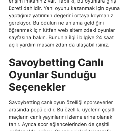
erişim imkanınız var. Tabii ki, bu oyunlara giriş
ücreti dahildir. Yani oyunu kazanmak için oyuna
yaptığınız yatırımın değerini ortaya koymanız
gerekiyor. Bu ödülün ne anlama geldiğini
öğrenmek için lütfen web sitemizdeki oyunlar
sayfasına bakın. Bununla ilgili bilgiye 24 saat
açık yardım masamızdan da ulaşabilirsiniz.
Savoybetting Canlı
Oyunlar Sunduğu
Seçenekler
Savoybetting canlı oyun özelliği sporseverler
arasında popülerdir. Bu özellik, üyelerin çeşitli
maçların canlı yayınlarını izlemelerine olanak
tanır. Ayrıca spor eğlencelerinden de çeşitli