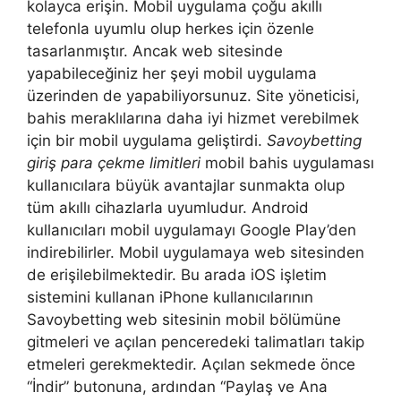
kolayca erişin. Mobil uygulama çoğu akıllı
telefonla uyumlu olup herkes için özenle
tasarlanmıştır. Ancak web sitesinde
yapabileceğiniz her şeyi mobil uygulama
üzerinden de yapabiliyorsunuz. Site yöneticisi,
bahis meraklılarına daha iyi hizmet verebilmek
için bir mobil uygulama geliştirdi.
Savoybetting
giriş para çekme limitleri
mobil bahis uygulaması
kullanıcılara büyük avantajlar sunmakta olup
tüm akıllı cihazlarla uyumludur. Android
kullanıcıları mobil uygulamayı Google Play’den
indirebilirler. Mobil uygulamaya web sitesinden
de erişilebilmektedir. Bu arada iOS işletim
sistemini kullanan iPhone kullanıcılarının
Savoybetting web sitesinin mobil bölümüne
gitmeleri ve açılan penceredeki talimatları takip
etmeleri gerekmektedir. Açılan sekmede önce
“İndir” butonuna, ardından “Paylaş ve Ana