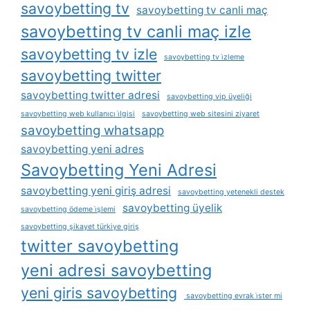
savoybetting tv
savoybetting tv canli maç
savoybetting tv canli maç izle
savoybetting tv izle
savoybetting tv i̇zleme
savoybetting twitter
savoybetting twitter adresi
savoybetting vip üyeliği
savoybetting web kullanıcı i̇lgisi
savoybetting web sitesini ziyaret
savoybetting whatsapp
savoybetting yeni adres
Savoybetting Yeni Adresi
savoybetting yeni giriş adresi
savoybetting yetenekli destek
savoybetting üyelik
savoybetting ödeme i̇şlemi
savoybetting şikayet türkiye giriş
twitter savoybetting
yeni adresi savoybetting
yeni giris savoybetting
savoybetting evrak i̇ster mi