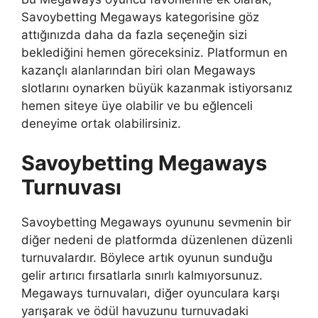
Savoybetting Megaways kategorisine göz
attığınızda daha da fazla seçeneğin sizi
beklediğini hemen göreceksiniz. Platformun en
kazançlı alanlarından biri olan Megaways
slotlarını oynarken büyük kazanmak istiyorsanız
hemen siteye üye olabilir ve bu eğlenceli
deneyime ortak olabilirsiniz.
Savoybetting Megaways
Turnuvası
Savoybetting Megaways oyununu sevmenin bir
diğer nedeni de platformda düzenlenen düzenli
turnuvalardır. Böylece artık oyunun sunduğu
gelir artırıcı fırsatlarla sınırlı kalmıyorsunuz.
Megaways turnuvaları, diğer oyunculara karşı
yarışarak ve ödül havuzunu turnuvadaki