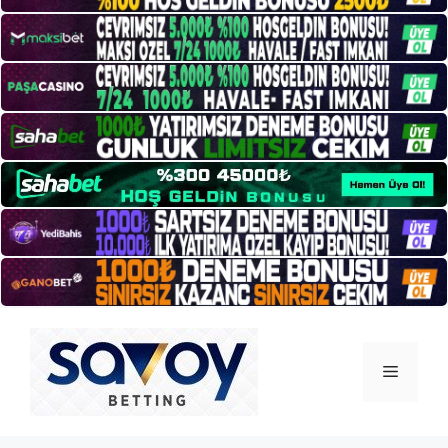
İçeriğe
atla
Menü