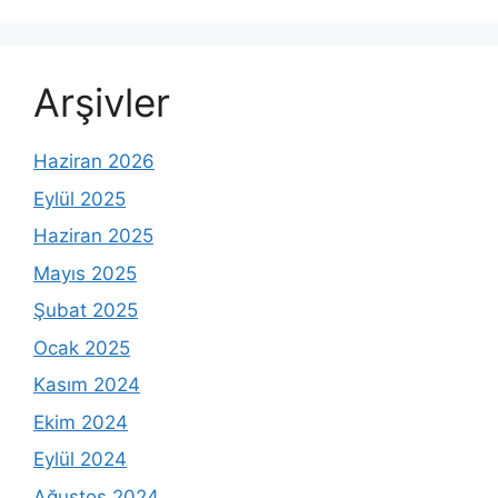
Arşivler
Haziran 2026
Eylül 2025
Haziran 2025
Mayıs 2025
Şubat 2025
Ocak 2025
Kasım 2024
Ekim 2024
Eylül 2024
Ağustos 2024