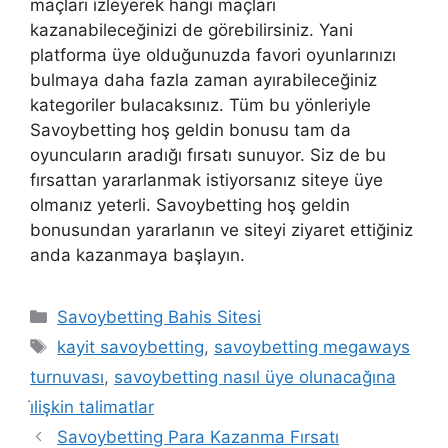
maçları izleyerek hangi maçları
kazanabileceğinizi de görebilirsiniz. Yani
platforma üye olduğunuzda favori oyunlarınızı
bulmaya daha fazla zaman ayırabileceğiniz
kategoriler bulacaksınız. Tüm bu yönleriyle
Savoybetting hoş geldin bonusu tam da
oyuncuların aradığı fırsatı sunuyor. Siz de bu
fırsattan yararlanmak istiyorsanız siteye üye
olmanız yeterli. Savoybetting hoş geldin
bonusundan yararlanın ve siteyi ziyaret ettiğiniz
anda kazanmaya başlayın.
Kategoriler
Savoybetting Bahis Sitesi
Etiketler
kayit savoybetting
,
savoybetting megaways
turnuvası
,
savoybetting nasıl üye olunacağına
i̇lişkin talimatlar
Savoybetting Para Kazanma Fırsatı