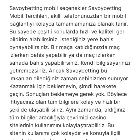
Savoybetting mobil seçenekler Savoybetting
Mobil Tercihleri, akıllı telefonunuzdan bir mobil
bağlantıyı kolayca tamamlamanıza olanak tanır.
Bu sayede çeşitli konularda hızlı ve kaliteli geri
bildirim alabilirsiniz. İstediğiniz yere bahis
oynayabilirsiniz. Bir maça katıldığınızda maç
izlerken bahis yapabilir ya da maç izlerken
sahada bahis yapabilirsiniz. Kendi bilgisayarınızı
getiremezsiniz. Ancak Savoybetting bu
imkanları dilediğiniz zaman cebinizden sunuyor.
Kazanmak için beklemeyin, şimdi harekete
geçin. Sonuçları beklemeye gerek yok. Böylece
ihtiyacınız olan tüm bilgilere kolay ve hızlı bir
şekilde ulaşabilirsiniz. Aynı zamanda, aldığınız
tüm bilgiler aracılığıyla çevrimiçi casino
sitelerinin kullanımını kolaylaştırabiliriz. Bu
sitenin kullanımı çok kolaydır ve konuyla ilgili