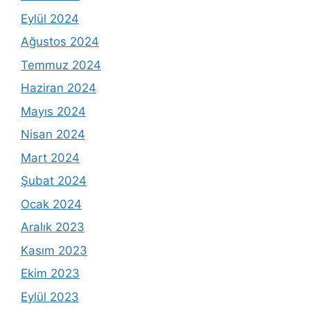
Eylül 2024
Ağustos 2024
Temmuz 2024
Haziran 2024
Mayıs 2024
Nisan 2024
Mart 2024
Şubat 2024
Ocak 2024
Aralık 2023
Kasım 2023
Ekim 2023
Eylül 2023