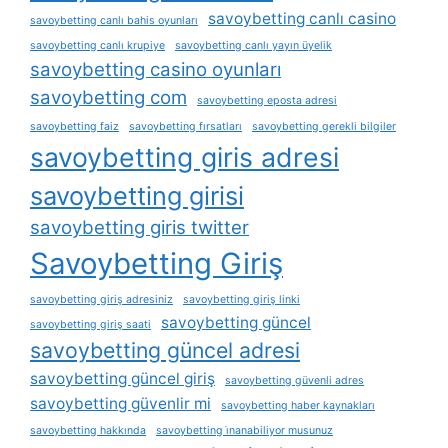
savoybetting canlı casino
savoybetting canlı bahis oyunları
savoybetting canlı krupiye
savoybetting canlı yayın üyelik
savoybetting casino oyunları
savoybetting com
savoybetting eposta adresi
savoybetting faiz
savoybetting fırsatları
savoybetting gerekli bilgiler
savoybetting giris adresi
savoybetting girisi
savoybetting giris twitter
Savoybetting Giriş
savoybetting giriş adresiniz
savoybetting giriş linki
savoybetting güncel
savoybetting giriş saati
savoybetting güncel adresi
savoybetting güncel giriş
savoybetting güvenli adres
savoybetting güvenlir mi
savoybetting haber kaynakları
savoybetting hakkında
savoybetting i̇nanabiliyor musunuz