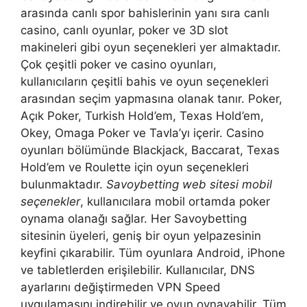
arasında canlı spor bahislerinin yanı sıra canlı
casino, canlı oyunlar, poker ve 3D slot
makineleri gibi oyun seçenekleri yer almaktadır.
Çok çeşitli poker ve casino oyunları,
kullanıcıların çeşitli bahis ve oyun seçenekleri
arasından seçim yapmasına olanak tanır. Poker,
Açık Poker, Turkish Hold’em, Texas Hold’em,
Okey, Omaga Poker ve Tavla’yı içerir. Casino
oyunları bölümünde Blackjack, Baccarat, Texas
Hold’em ve Roulette için oyun seçenekleri
bulunmaktadır.
Savoybetting web sitesi mobil
seçenekler
, kullanıcılara mobil ortamda poker
oynama olanağı sağlar. Her Savoybetting
sitesinin üyeleri, geniş bir oyun yelpazesinin
keyfini çıkarabilir. Tüm oyunlara Android, iPhone
ve tabletlerden erişilebilir. Kullanıcılar, DNS
ayarlarını değiştirmeden VPN Speed ​​
uygulamasını indirebilir ve oyun oynayabilir. Tüm