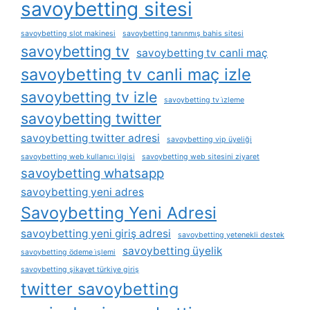
savoybetting sitesi
savoybetting slot makinesi
savoybetting tanınmış bahis sitesi
savoybetting tv
savoybetting tv canli maç
savoybetting tv canli maç izle
savoybetting tv izle
savoybetting tv i̇zleme
savoybetting twitter
savoybetting twitter adresi
savoybetting vip üyeliği
savoybetting web kullanıcı i̇lgisi
savoybetting web sitesini ziyaret
savoybetting whatsapp
savoybetting yeni adres
Savoybetting Yeni Adresi
savoybetting yeni giriş adresi
savoybetting yetenekli destek
savoybetting üyelik
savoybetting ödeme i̇şlemi
savoybetting şikayet türkiye giriş
twitter savoybetting