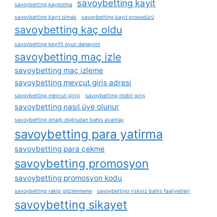
savoybetting kayit
savoybetting kaydolma
savoybetting kayıt olmak
savoybetting kayıt prosedürü
savoybetting kaç oldu
savoybetting keyifli oyun deneyimi
savoybetting maç izle
savoybetting maç izleme
savoybetting mevcut giriş adresi
savoybetting mevcut girişi
savoybetting mobil giriş
savoybetting nasıl üye olunur
savoybetting ortağı doğrudan bahis avantajı
savoybetting para yatirma
savoybetting para çekme
savoybetting promosyon
savoybetting promosyon kodu
savoybetting rakip gözlemleme
savoybetting risksiz bahis faaliyetleri
savoybetting sikayet