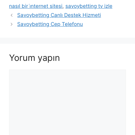
nasıl bir i̇nternet sitesi
,
savoybetting tv izle
Savoybetting Canlı Destek Hizmeti
Savoybetting Cep Telefonu
Yorum yapın
Yorum