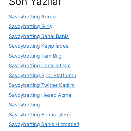
Son Yazılar
Savoybetting Adresi
Savoybetting Giriş
Savoybetting Sanal Bahis
Savoybetting Kayıp İadesi
Savoybetting Tam Bilgi
Savoybetting Canlı İletişim
Savoybetting Spor Platformu
Savoybetting Twitter Katılım
Savoybetting Hesap Açma
Savoybetting
Savoybetting Bonus İşlemi
Savoybetting Bahis Hizmetleri