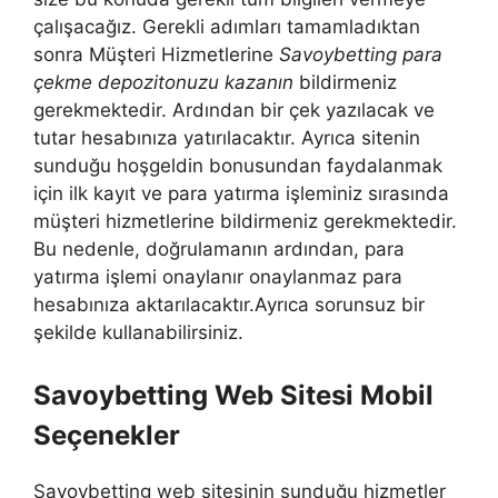
çalışacağız. Gerekli adımları tamamladıktan
sonra Müşteri Hizmetlerine
Savoybetting para
çekme depozitonuzu kazanın
bildirmeniz
gerekmektedir. Ardından bir çek yazılacak ve
tutar hesabınıza yatırılacaktır. Ayrıca sitenin
sunduğu hoşgeldin bonusundan faydalanmak
için ilk kayıt ve para yatırma işleminiz sırasında
müşteri hizmetlerine bildirmeniz gerekmektedir.
Bu nedenle, doğrulamanın ardından, para
yatırma işlemi onaylanır onaylanmaz para
hesabınıza aktarılacaktır.Ayrıca sorunsuz bir
şekilde kullanabilirsiniz.
Savoybetting Web Sitesi Mobil
Seçenekler
Savoybetting web sitesinin sunduğu hizmetler