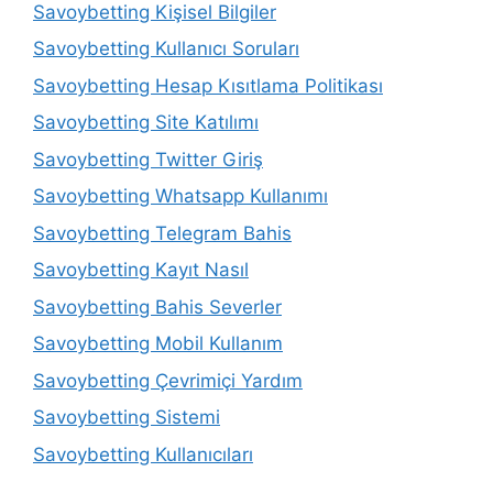
Savoybetting Kişisel Bilgiler
Savoybetting Kullanıcı Soruları
Savoybetting Hesap Kısıtlama Politikası
Savoybetting Site Katılımı
Savoybetting Twitter Giriş
Savoybetting Whatsapp Kullanımı
Savoybetting Telegram Bahis
Savoybetting Kayıt Nasıl
Savoybetting Bahis Severler
Savoybetting Mobil Kullanım
Savoybetting Çevrimiçi Yardım
Savoybetting Sistemi
Savoybetting Kullanıcıları