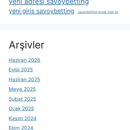
yeni adresi savoybetting
yeni giris savoybetting
savoybetting evrak i̇ster mi
Arşivler
Haziran 2026
Eylül 2025
Haziran 2025
Mayıs 2025
Şubat 2025
Ocak 2025
Kasım 2024
Ekim 2024