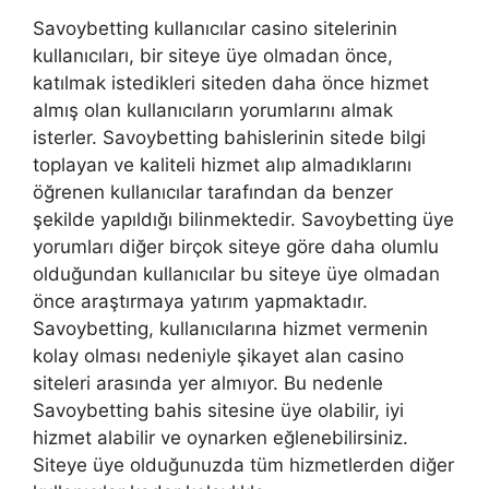
Savoybetting kullanıcılar casino sitelerinin
kullanıcıları, bir siteye üye olmadan önce,
katılmak istedikleri siteden daha önce hizmet
almış olan kullanıcıların yorumlarını almak
isterler. Savoybetting bahislerinin sitede bilgi
toplayan ve kaliteli hizmet alıp almadıklarını
öğrenen kullanıcılar tarafından da benzer
şekilde yapıldığı bilinmektedir. Savoybetting üye
yorumları diğer birçok siteye göre daha olumlu
olduğundan kullanıcılar bu siteye üye olmadan
önce araştırmaya yatırım yapmaktadır.
Savoybetting, kullanıcılarına hizmet vermenin
kolay olması nedeniyle şikayet alan casino
siteleri arasında yer almıyor. Bu nedenle
Savoybetting bahis sitesine üye olabilir, iyi
hizmet alabilir ve oynarken eğlenebilirsiniz.
Siteye üye olduğunuzda tüm hizmetlerden diğer