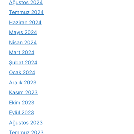
Ağustos 2024
Temmuz 2024
Haziran 2024
Mayıs 2024
Nisan 2024
Mart 2024
Şubat 2024
Ocak 2024
Aralık 2023
Kasım 2023
Ekim 2023
Eylül 2023
Ağustos 2023
Temmuz 2023