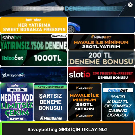
×
Savoybetting GİRİŞ İÇİN TIKLAYINIZ!