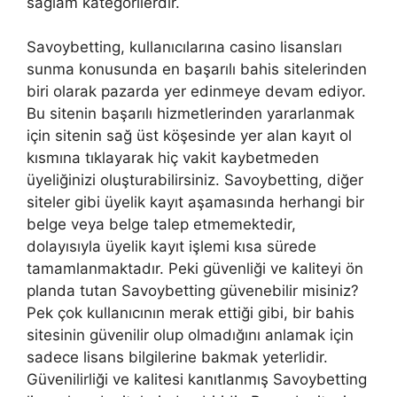
sağlam kategorilerdir.
Savoybetting, kullanıcılarına casino lisansları
sunma konusunda en başarılı bahis sitelerinden
biri olarak pazarda yer edinmeye devam ediyor.
Bu sitenin başarılı hizmetlerinden yararlanmak
için sitenin sağ üst köşesinde yer alan kayıt ol
kısmına tıklayarak hiç vakit kaybetmeden
üyeliğinizi oluşturabilirsiniz. Savoybetting, diğer
siteler gibi üyelik kayıt aşamasında herhangi bir
belge veya belge talep etmemektedir,
dolayısıyla üyelik kayıt işlemi kısa sürede
tamamlanmaktadır. Peki güvenliği ve kaliteyi ön
planda tutan Savoybetting güvenebilir misiniz?
Pek çok kullanıcının merak ettiği gibi, bir bahis
sitesinin güvenilir olup olmadığını anlamak için
sadece lisans bilgilerine bakmak yeterlidir.
Güvenilirliği ve kalitesi kanıtlanmış Savoybetting