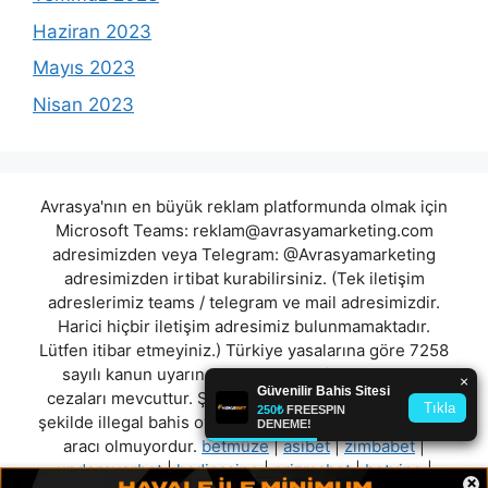
Haziran 2023
Mayıs 2023
Nisan 2023
Avrasya'nın en büyük reklam platformunda olmak için
Microsoft Teams:
reklam@avrasyamarketing.com
adresimizden veya Telegram: @Avrasyamarketing
adresimizden irtibat kurabilirsiniz. (Tek iletişim
adreslerimiz teams / telegram ve mail adresimizdir.
Harici hiçbir iletişim adresimiz bulunmamaktadır.
Lütfen itibar etmeyiniz.) Türkiye yasalarına göre 7258
sayılı kanun uyarınca yasa dışı bahis oynamanın
cezaları mevcuttur. Şu an bulunduğunuz site hiç bir
şekilde illegal bahis oyunları oynatmıyor ve oynamaya
aracı olmuyordur.
betmüze
|
asibet
|
zimbabet
|
underoverbet
|
hadicasino
|
prizmabet
|
betvino
|
×