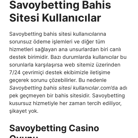
Savoybetting Bahis
Sitesi Kullanıcılar
Savoybetting bahis sitesi kullanıcılarına
sorunsuz ödeme işlemleri ve diğer tüm
hizmetleri sağlayan ana unsurlardan biri canlı
destek birimidir. Bazı durumlarda kullanıcılar bu
sorunlarla karşılaşırsa web sitemiz üzerinden
7/24 çevrimiçi destek ekibimizle iletişime
geçerek sorunu çözebilirler. Bu nedenle
Savoybetting bahis sitesi kullanıcılar
.com’da adı
pek geçmeyen bir bahis sitesidir. Savoybetting
kusursuz hizmetiyle her zaman tercih ediliyor,
şikayet yok.
Savoybetting Casino