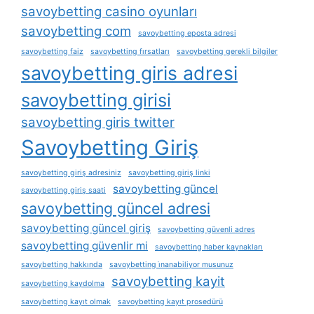
savoybetting casino oyunları
savoybetting com
savoybetting eposta adresi
savoybetting faiz
savoybetting fırsatları
savoybetting gerekli bilgiler
savoybetting giris adresi
savoybetting girisi
savoybetting giris twitter
Savoybetting Giriş
savoybetting giriş adresiniz
savoybetting giriş linki
savoybetting güncel
savoybetting giriş saati
savoybetting güncel adresi
savoybetting güncel giriş
savoybetting güvenli adres
savoybetting güvenlir mi
savoybetting haber kaynakları
savoybetting hakkında
savoybetting i̇nanabiliyor musunuz
savoybetting kayit
savoybetting kaydolma
savoybetting kayıt olmak
savoybetting kayıt prosedürü