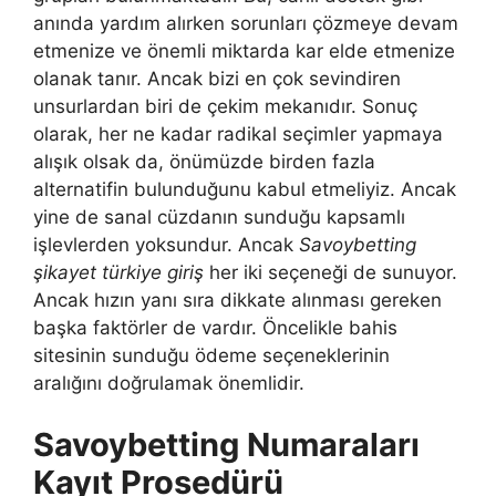
anında yardım alırken sorunları çözmeye devam
etmenize ve önemli miktarda kar elde etmenize
olanak tanır. Ancak bizi en çok sevindiren
unsurlardan biri de çekim mekanıdır. Sonuç
olarak, her ne kadar radikal seçimler yapmaya
alışık olsak da, önümüzde birden fazla
alternatifin bulunduğunu kabul etmeliyiz. Ancak
yine de sanal cüzdanın sunduğu kapsamlı
işlevlerden yoksundur. Ancak
Savoybetting
şikayet türkiye giriş
her iki seçeneği de sunuyor.
Ancak hızın yanı sıra dikkate alınması gereken
başka faktörler de vardır. Öncelikle bahis
sitesinin sunduğu ödeme seçeneklerinin
aralığını doğrulamak önemlidir.
Savoybetting Numaraları
Kayıt Prosedürü