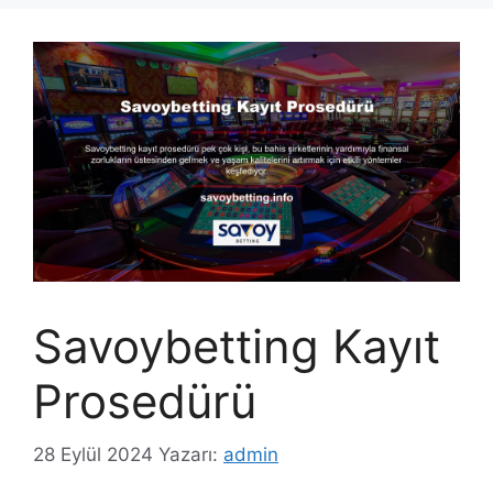
Savoybetting Kayıt
Prosedürü
28 Eylül 2024
Yazarı:
admin