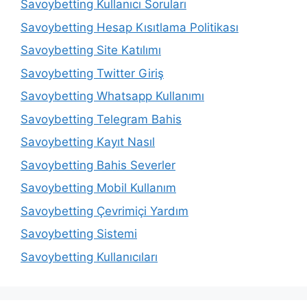
Savoybetting Kullanıcı Soruları
Savoybetting Hesap Kısıtlama Politikası
Savoybetting Site Katılımı
Savoybetting Twitter Giriş
Savoybetting Whatsapp Kullanımı
Savoybetting Telegram Bahis
Savoybetting Kayıt Nasıl
Savoybetting Bahis Severler
Savoybetting Mobil Kullanım
Savoybetting Çevrimiçi Yardım
Savoybetting Sistemi
Savoybetting Kullanıcıları