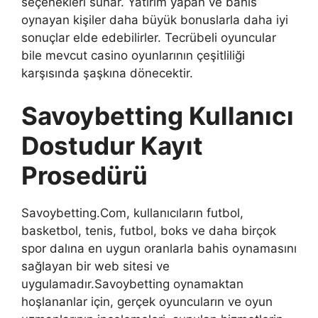
seçenekleri sunar. Yatırım yapan ve bahis
oynayan kişiler daha büyük bonuslarla daha iyi
sonuçlar elde edebilirler. Tecrübeli oyuncular
bile mevcut casino oyunlarının çeşitliliği
karşısında şaşkına dönecektir.
Savoybetting Kullanıcı
Dostudur Kayıt
Prosedürü
Savoybetting.Com, kullanıcıların futbol, ​​
basketbol, ​​tenis, futbol, ​​boks ve daha birçok
spor dalına en uygun oranlarla bahis oynamasını
sağlayan bir web sitesi ve
uygulamadır.Savoybetting oynamaktan
hoşlananlar için, gerçek oyuncuların ve oyun