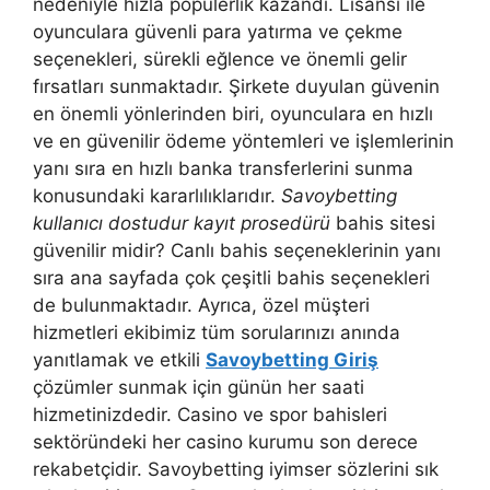
nedeniyle hızla popülerlik kazandı. Lisansı ile
oyunculara güvenli para yatırma ve çekme
seçenekleri, sürekli eğlence ve önemli gelir
fırsatları sunmaktadır. Şirkete duyulan güvenin
en önemli yönlerinden biri, oyunculara en hızlı
ve en güvenilir ödeme yöntemleri ve işlemlerinin
yanı sıra en hızlı banka transferlerini sunma
konusundaki kararlılıklarıdır.
Savoybetting
kullanıcı dostudur kayıt prosedürü
bahis sitesi
güvenilir midir? Canlı bahis seçeneklerinin yanı
sıra ana sayfada çok çeşitli bahis seçenekleri
de bulunmaktadır. Ayrıca, özel müşteri
hizmetleri ekibimiz tüm sorularınızı anında
yanıtlamak ve etkili
Savoybetting Giriş
çözümler sunmak için günün her saati
hizmetinizdedir. Casino ve spor bahisleri
sektöründeki her casino kurumu son derece
rekabetçidir. Savoybetting iyimser sözlerini sık