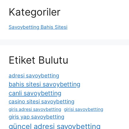
Kategoriler
Savoybetting Bahis Sitesi
Etiket Bulutu
adresi savoybetting
bahis sitesi savoybetting
canli savoybetting
casino sitesi savoybetting
giris adresi savoybetting
girisi savoybetting
giris yap savoybetting
güncel adresi savoybetting