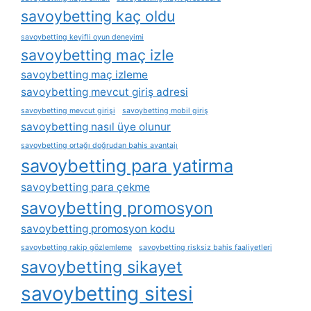
savoybetting kaç oldu
savoybetting keyifli oyun deneyimi
savoybetting maç izle
savoybetting maç izleme
savoybetting mevcut giriş adresi
savoybetting mevcut girişi
savoybetting mobil giriş
savoybetting nasıl üye olunur
savoybetting ortağı doğrudan bahis avantajı
savoybetting para yatirma
savoybetting para çekme
savoybetting promosyon
savoybetting promosyon kodu
savoybetting rakip gözlemleme
savoybetting risksiz bahis faaliyetleri
savoybetting sikayet
savoybetting sitesi