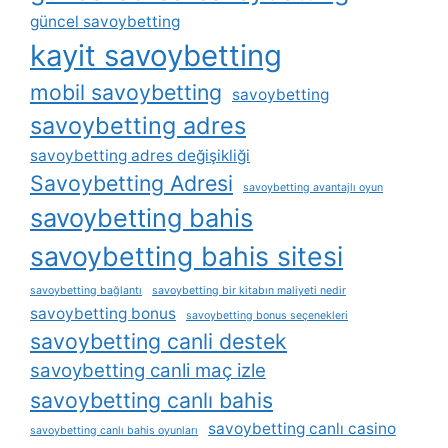
güncel savoybetting
kayit savoybetting
mobil savoybetting
savoybetting
savoybetting adres
savoybetting adres değişikliği
Savoybetting Adresi
savoybetting avantajlı oyun
savoybetting bahis
savoybetting bahis sitesi
savoybetting bağlantı
savoybetting bir kitabın maliyeti nedir
savoybetting bonus
savoybetting bonus seçenekleri
savoybetting canli destek
savoybetting canli maç izle
savoybetting canlı bahis
savoybetting canlı casino
savoybetting canlı bahis oyunları