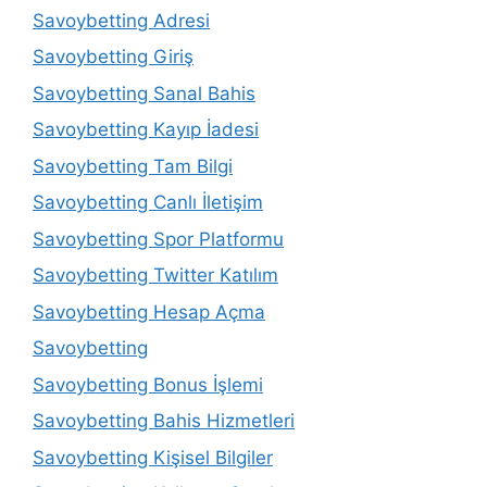
Savoybetting Adresi
Savoybetting Giriş
Savoybetting Sanal Bahis
Savoybetting Kayıp İadesi
Savoybetting Tam Bilgi
Savoybetting Canlı İletişim
Savoybetting Spor Platformu
Savoybetting Twitter Katılım
Savoybetting Hesap Açma
Savoybetting
Savoybetting Bonus İşlemi
Savoybetting Bahis Hizmetleri
Savoybetting Kişisel Bilgiler