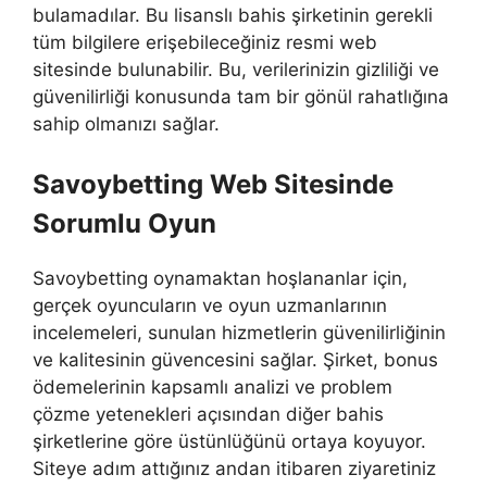
bulamadılar. Bu lisanslı bahis şirketinin gerekli
tüm bilgilere erişebileceğiniz resmi web
sitesinde bulunabilir. Bu, verilerinizin gizliliği ve
güvenilirliği konusunda tam bir gönül rahatlığına
sahip olmanızı sağlar.
Savoybetting Web Sitesinde
Sorumlu Oyun
Savoybetting oynamaktan hoşlananlar için,
gerçek oyuncuların ve oyun uzmanlarının
incelemeleri, sunulan hizmetlerin güvenilirliğinin
ve kalitesinin güvencesini sağlar. Şirket, bonus
ödemelerinin kapsamlı analizi ve problem
çözme yetenekleri açısından diğer bahis
şirketlerine göre üstünlüğünü ortaya koyuyor.
Siteye adım attığınız andan itibaren ziyaretiniz