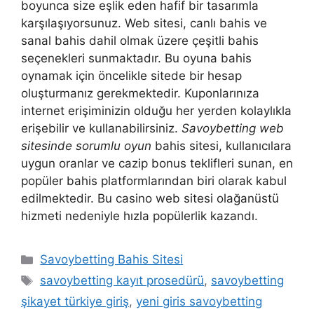
boyunca size eşlik eden hafif bir tasarımla
karşılaşıyorsunuz. Web sitesi, canlı bahis ve
sanal bahis dahil olmak üzere çeşitli bahis
seçenekleri sunmaktadır. Bu oyuna bahis
oynamak için öncelikle sitede bir hesap
oluşturmanız gerekmektedir. Kuponlarınıza
internet erişiminizin olduğu her yerden kolaylıkla
erişebilir ve kullanabilirsiniz.
Savoybetting web
sitesinde sorumlu oyun
bahis sitesi, kullanıcılara
uygun oranlar ve cazip bonus teklifleri sunan, en
popüler bahis platformlarından biri olarak kabul
edilmektedir. Bu casino web sitesi olağanüstü
hizmeti nedeniyle hızla popülerlik kazandı.
Kategoriler
Savoybetting Bahis Sitesi
Etiketler
savoybetting kayıt prosedürü
,
savoybetting
şikayet türkiye giriş
,
yeni giris savoybetting