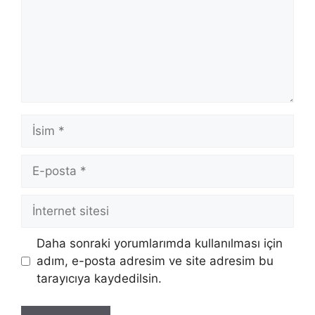
İsim
E-
posta
İnternet
sitesi
Daha sonraki yorumlarımda kullanılması için
adım, e-posta adresim ve site adresim bu
tarayıcıya kaydedilsin.