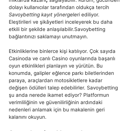
dolayı kullanıcılar tarafından oldukça tercih
Savoybetting kayıt yönergeleri
ediliyor.
Eleştirileri ve şikâyetleri inceleyerek bu daha
etkili bir şekilde anlaşılabilir.Savoybetting
bağlantınızı saklamayı unutmayın.
Etkinliklerine binlerce kişi katılıyor. Çok sayıda
Casinoda ve canlı Casino oyunlarında başarılı
oyun etkinlikleri planlayın ve yürütün. Bu
konumda, galipler eğlence parkı biletlerinden
paraya, araçlardan motosikletlere kadar
değişen ödülleri talep edebilirler. Savoybetting
şu anda nerede ikamet ediyor? Platformun
verimliliğinin ve güvenilirliğinin ardındaki
nedenleri anlamak için bu makalenin geri
kalanını okuyun.