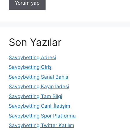
Son Yazılar
Savoybetting Adresi
Savoybetting Giriş
Savoybetting Sanal Bahis
Savoybetting Kayıp İadesi
Savoybetting Tam Bilgi
Savoybetting Canlı İletişim
Savoybetting Spor Platformu
Savoybetting Twitter Katılım