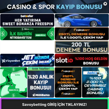
×
Savoybetting GİRİŞ İÇİN TIKLAYINIZ!