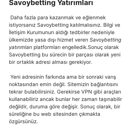
Savoybetting Yatırımları
Daha fazla para kazanmak ve eğlenmek
istiyorsanız Savoybetting katılmalısınız. Bilgi ve
İletişim Kurumunun aldığı tedbirler nedeniyle
ülkemizde yasa dışı hizmet veren
Savoybetting
yatırımları
platformları engelledik.Sonuç olarak
Savoybetting bu sürecin bir parçası olarak yeni
bir ortaklık adresi alması gerekiyor.
Yeni adresinin farkında ama bir sonraki varış
noktasından emin değil. Sitemizin bağlantısını
tekrar bulabilirsiniz. Gerekirse VPN gibi araçları
kullanabiliriz ancak bunlar her zaman taşınabilir
değildir, duruma göre değişir. Sonuç olarak, bir
süreliğine bu web sitesinden çıkmakta
özgürsünüz.