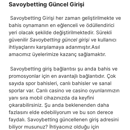
Savoybetting Güncel Girişi
Savoybetting Girişi her zaman geliştirilmekte ve
bahis oynamanın en eğlenceli ve ödüllendirici
yeri olacak şekilde değiştirilmektedir. Sürekli
güvenilir
Savoybetting güncel girişi
ve kullanıcı
ihtiyaçlarını karşılamaya adanmıştır.Asıl
amacımız üyelerimize kazanç sağlamaktır.
Savoybetting giriş bağlantısı şu anda bahis ve
promosyonlar için en avantajlı bağlantıdır. Çok
sayıda spor bahisleri, canlı bahisler ve sanal
sporlar var. Canlı casino ve casino oyunlarımızın
yanı sıra mobil cihazınızda da keyfini
çıkarabilirsiniz. Şu anda beklenenden daha
fazlasını elde edebiliyorum ve bu son derece
faydalı. Savoybetting güncellenen giriş adresini
biliyor musunuz? İhtiyacınız olduğu için