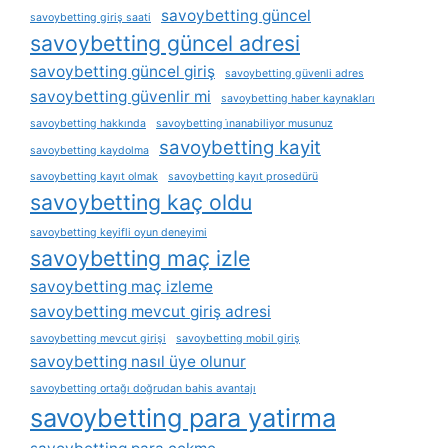
savoybetting güncel
savoybetting giriş saati
savoybetting güncel adresi
savoybetting güncel giriş
savoybetting güvenli adres
savoybetting güvenlir mi
savoybetting haber kaynakları
savoybetting hakkında
savoybetting i̇nanabiliyor musunuz
savoybetting kayit
savoybetting kaydolma
savoybetting kayıt olmak
savoybetting kayıt prosedürü
savoybetting kaç oldu
savoybetting keyifli oyun deneyimi
savoybetting maç izle
savoybetting maç izleme
savoybetting mevcut giriş adresi
savoybetting mevcut girişi
savoybetting mobil giriş
savoybetting nasıl üye olunur
savoybetting ortağı doğrudan bahis avantajı
savoybetting para yatirma