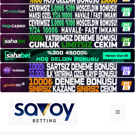
İçeriğe
atla
Menü