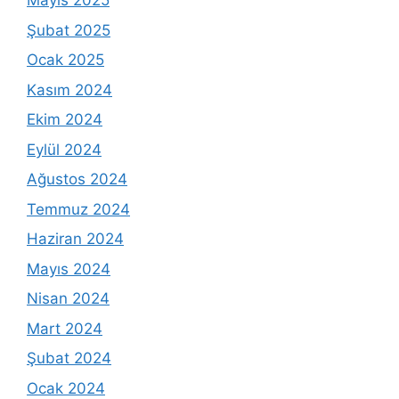
Mayıs 2025
Şubat 2025
Ocak 2025
Kasım 2024
Ekim 2024
Eylül 2024
Ağustos 2024
Temmuz 2024
Haziran 2024
Mayıs 2024
Nisan 2024
Mart 2024
Şubat 2024
Ocak 2024