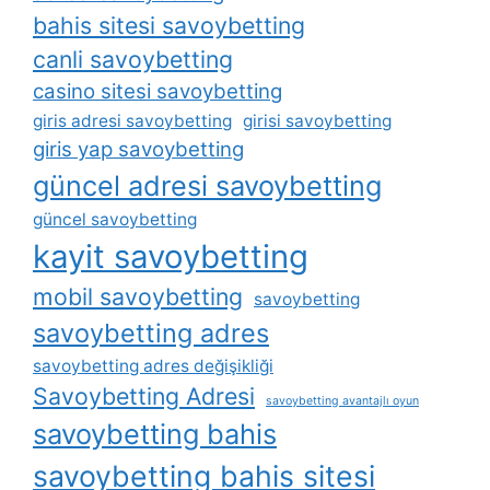
bahis sitesi savoybetting
canli savoybetting
casino sitesi savoybetting
giris adresi savoybetting
girisi savoybetting
giris yap savoybetting
güncel adresi savoybetting
güncel savoybetting
kayit savoybetting
mobil savoybetting
savoybetting
savoybetting adres
savoybetting adres değişikliği
Savoybetting Adresi
savoybetting avantajlı oyun
savoybetting bahis
savoybetting bahis sitesi