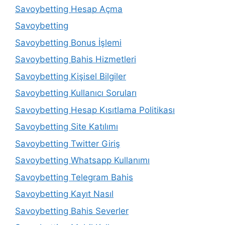
Savoybetting Hesap Açma
Savoybetting
Savoybetting Bonus İşlemi
Savoybetting Bahis Hizmetleri
Savoybetting Kişisel Bilgiler
Savoybetting Kullanıcı Soruları
Savoybetting Hesap Kısıtlama Politikası
Savoybetting Site Katılımı
Savoybetting Twitter Giriş
Savoybetting Whatsapp Kullanımı
Savoybetting Telegram Bahis
Savoybetting Kayıt Nasıl
Savoybetting Bahis Severler