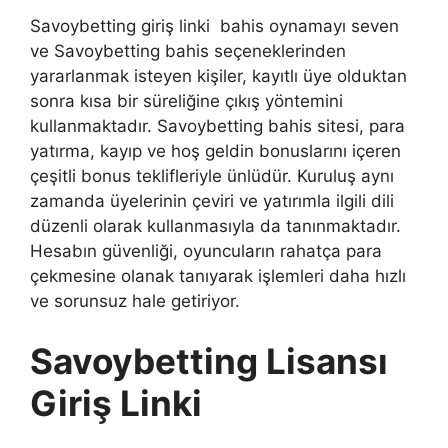
Savoybetting giriş linki bahis oynamayı seven
ve Savoybetting bahis seçeneklerinden
yararlanmak isteyen kişiler, kayıtlı üye olduktan
sonra kısa bir süreliğine çıkış yöntemini
kullanmaktadır. Savoybetting bahis sitesi, para
yatırma, kayıp ve hoş geldin bonuslarını içeren
çeşitli bonus teklifleriyle ünlüdür. Kuruluş aynı
zamanda üyelerinin çeviri ve yatırımla ilgili dili
düzenli olarak kullanmasıyla da tanınmaktadır.
Hesabın güvenliği, oyuncuların rahatça para
çekmesine olanak tanıyarak işlemleri daha hızlı
ve sorunsuz hale getiriyor.
Savoybetting Lisansı
Giriş Linki