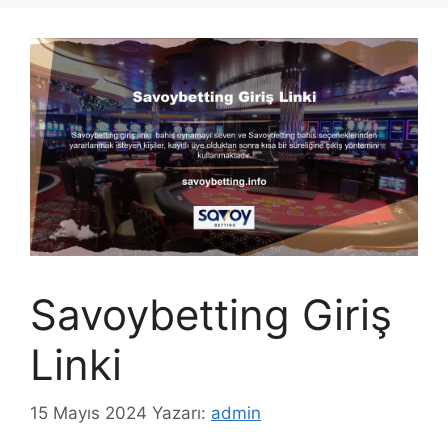
Savoybetting Giriş
Linki
15 Mayıs 2024
Yazarı:
admin