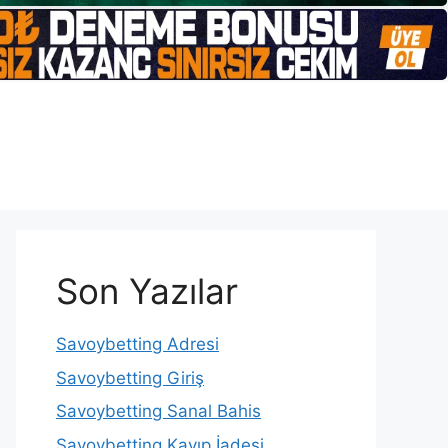
Son Yazılar
Savoybetting Adresi
Savoybetting Giriş
Savoybetting Sanal Bahis
Savoybetting Kayıp İadesi