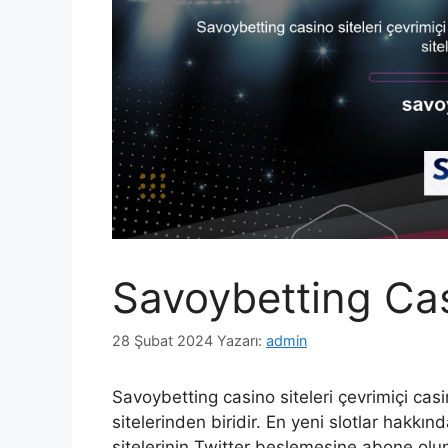
Savoybetting Cas
28 Şubat 2024
Yazarı:
admin
Savoybetting casino siteleri çevrimiçi ca
sitelerinden biridir. En yeni slotlar hakkı
sitelerinin Twitter beslemesine abone olun.