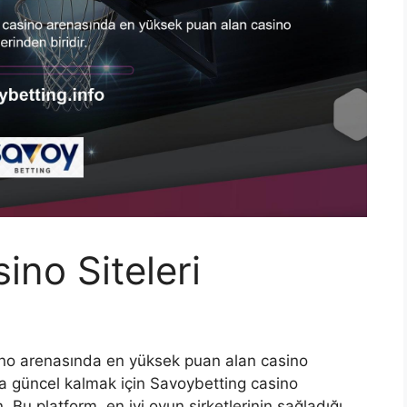
ino Siteleri
sino arenasında en yüksek puan alan casino
nda güncel kalmak için Savoybetting casino
 Bu platform, en iyi oyun şirketlerinin sağladığı