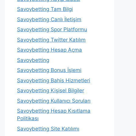
Savoybetting Tam Bilgi
Savoybetting Canlı İletişim
Savoybetting Spor Platformu
Savoybetting Twitter Katılım
Savoybetting Hesap Açma
Savoybetting
Savoybetting Bonus İşlemi
Savoybetting Bahis Hizmetleri
Savoybetting Kişisel Bilgiler
Savoybetting Kullanıcı Soruları
Savoybetting Hesap Kısıtlama
Politikası
Savoybetting Site Katılımı